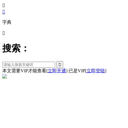


字典

搜索：
本文需要VIP才能查看
[
立即开通
]
已是VIP[
立即登陆
]